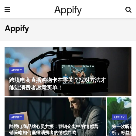
Appify
Appify
APPIFY
跨境电商直播购物卡在零关？找对方法才
能让消费者愿意买单！
APPIFY
APPIFY
跨境电商品牌心灵共振：营销企划中的情感营
第一次听说
销策略如何赢得消费者的情感共鸣
析，标签化