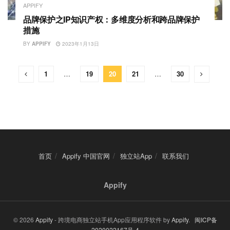
APPIFY
品牌保护之IP知识产权：多维度分析和跨品牌保护
措施
BY
APPIFY
2023年1月13日
1
…
19
20
21
…
30
首页
Appify 中国官网
独立站App
联系我们
Appify
© 2026
Appify
- 跨境电商独立站手机App应用程序软件 by
Appify
.
闽ICP备
2020022167号-4