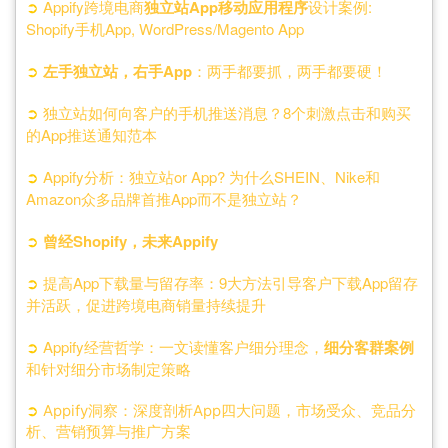
➲
Appify跨境电商
独立站App移动应用程序
设计案例:
Shopify手机App, WordPress/Magento App
➲
左手独立站，右手App
：两手都要抓，两手都要硬！
➲
独立站如何向客户的手机推送消息？8个刺激点击和购买
的App推送通知范本
➲
Appify分析：独立站or App? 为什么SHEIN、Nike和
Amazon众多品牌首推App而不是独立站？
➲
曾经Shopify，未来Appify
➲
提高App下载量与留存率：9大方法引导客户下载App留存
并活跃，促进跨境电商销量持续提升
➲
Appify经营哲学：一文读懂客户细分理念，
细分客群案例
和针对细分市场制定策略
➲
Appify洞察：深度剖析App四大问题，市场受众、竞品分
析、营销预算与推广方案