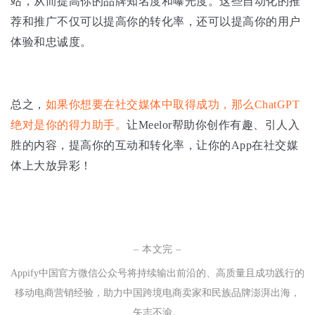
站，从而提高你的品牌知名度和曝光度。这些自动化的推
荐和推广不仅可以提高你的转化率，还可以提高你的用户
体验和忠诚度。
总之，
如果你想要在社交媒体中取得成功，那么ChatGPT
绝对是你的得力助手。
让Meelor帮助你创作有趣、引人入
胜的内容，提高你的互动和转化率，让你的App在社交媒
体上大放异彩！
– 本文完 –
Appify中国官方微信公众号将持续输
出
前沿的、
高
质
量
且
成
功践
行
的
移
动
电商
营销
经验
，
助力中
国跨境
电
商
卖
家
和民
族
品牌
澎湃出海，
矢
志不渝
。