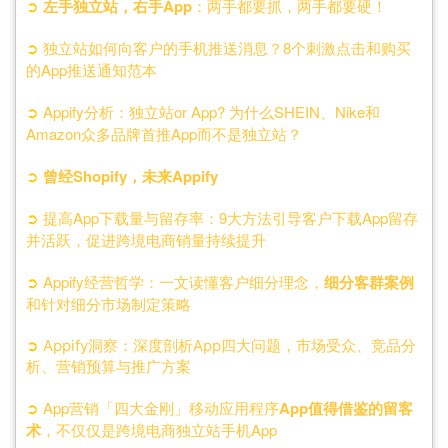
➲
左手独立站，右手App
：两手都要抓，两手都要硬！
➲
独立站如何向客户的手机推送消息？8个刺激点击和购买
的App推送通知范本
➲
Appify分析：独立站or App? 为什么SHEIN、Nike和
Amazon众多品牌首推App而不是独立站？
➲
曾经Shopify，未来Appify
➲
提高App下载量与留存率：9大方法引导客户下载App留存
并活跃，促进跨境电商销量持续提升
➲
Appify经营哲学：一文读懂客户细分理念，
细分客群案例
和针对细分市场制定策略
➲
Appify洞察：深度剖析App四大问题，市场受众、竞品分
析、营销预算与推广方案
➲
App营销「四大金刚」移动应用程序
App值得借鉴的留客
术
，不仅仅是跨境电商独立站手机App