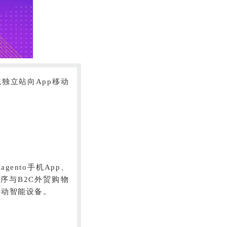
统独立站向App移动
gento手机App、
软件程序与B2C外贸购物
脑和移动智能设备。