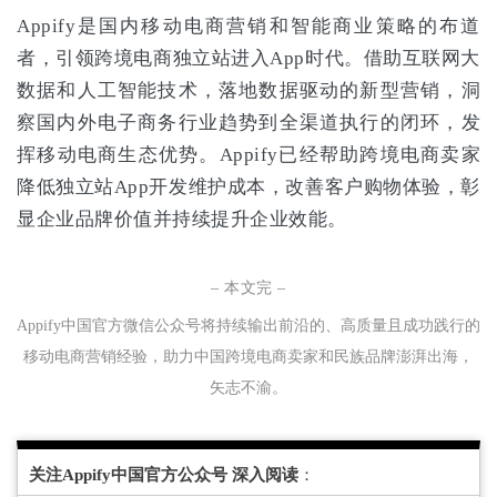
Appify是国内移动电商营销和智能商业策略的布道
者，引领跨境电商独立站进入App时代。借助互联网大
数据和人工智能技术，落地数据驱动的新型营销，洞
察国内外电子商务行业趋势到全渠道执行的闭环，发
挥移动电商生态优势。Appify已经帮助跨境电商卖家
降低独立站App开发维护成本，改善客户购物体验，彰
显企业品牌价值并持续提升企业效能。
– 本文完 –
Appify中国官方微信公众号将持续输
出
前沿的、
高
质
量
且
成
功践
行
的
移
动
电商
营销
经验
，
助力中
国跨境
电
商
卖
家
和民
族
品牌
澎湃出海，
矢
志不渝
。
关注Appify中国官方公众号 深入阅读
：