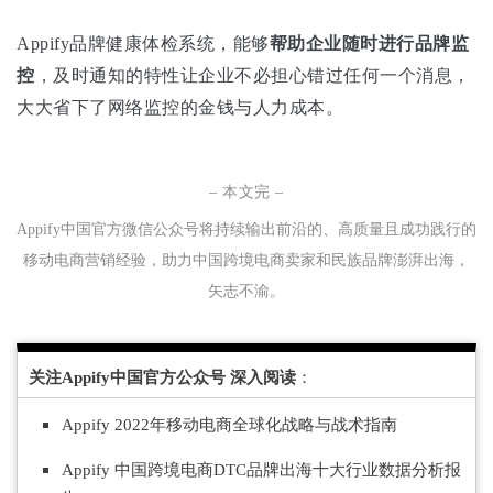
Appify品牌健康体检系统，能够
帮助企业随时进行品牌监
控
，及时通知的特性让企业不必担心错过任何一个消息，
大大省下了网络监控的金钱与人力成本。
– 本文完 –
Appify中国官方微信公众号将持续输
出
前沿的、
高
质
量
且
成
功践
行
的
移
动
电商
营销
经验
，
助力中
国跨境
电
商
卖
家
和民
族
品牌
澎湃出海，
矢
志不渝
。
关注Appify中国官方公众号 深入阅读
：
Appify 2022年移动电商全球化战略与战术指南
Appify 中国跨境电
商DT
C品牌出海十大行业数据分析报