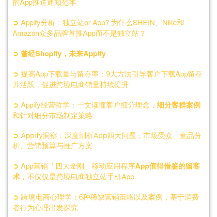
的App推送通知范本
➲
Appify分析：独立站or App? 为什么SHEIN、Nike和
Amazon众多品牌首推App而不是独立站？
➲
曾经Shopify，未来Appify
➲
提高App下载量与留存率：9大方法引导客户下载App留存
并活跃，促进跨境电商销量持续提升
➲
Appify经营哲学：一文读懂客户细分理念，
细分客群案例
和针对细分市场制定策略
➲
Appify洞察：深度剖析App四大问题，市场受众、竞品分
析、营销预算与推广方案
➲
App营销「四大金刚」移动应用程序
App值得借鉴的留客
术
，不仅仅是跨境电商独立站手机App
➲
跨境电商心理学：6种稀缺营销策略以及案例，基于消费
者行为心理出发探究