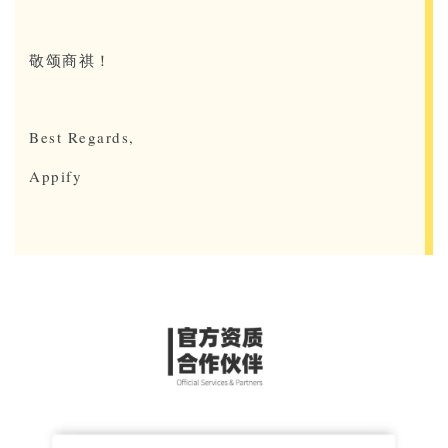
敬颂商祺！
Best Regards,
Appify