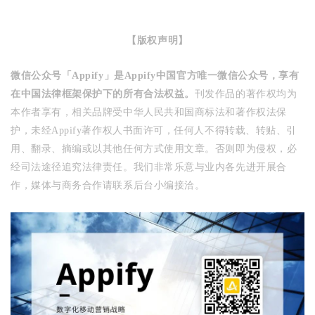
【版权声明】
微信公众号「Appify」是Appify中国官方唯一微信公众号，享有
在中国法律框架保护下的所有合法权益。
刊发作品的著作权均为
本作者享有，相关品牌受中华人民共和国商标法和著作权法保
护，未经Appify著作权人书面许可，任何人不得转载、转贴、引
用、翻录、摘编或以其他任何方式使用文章。否则即为侵权，必
经司法途径追究法律责任。
我们非常乐意与业内各先进开展合
作，
媒体与商务合作请联系后台小编接洽。