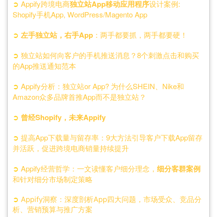
➲
Appify跨境电商
独立站App移动应用程序
设计案例:
Shopify手机App, WordPress/Magento App
➲
左手独立站，右手App
：两手都要抓，两手都要硬！
➲
独立站如何向客户的手机推送消息？8个刺激点击和购买
的App推送通知范本
➲
Appify分析：独立站or App? 为什么SHEIN、Nike和
Amazon众多品牌首推App而不是独立站？
➲
曾经Shopify，未来Appify
➲
提高App下载量与留存率：9大方法引导客户下载App留存
并活跃，促进跨境电商销量持续提升
➲
Appify经营哲学：一文读懂客户细分理念，
细分客群案例
和针对细分市场制定策略
➲
Appify洞察：深度剖析App四大问题，市场受众、竞品分
析、营销预算与推广方案