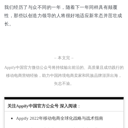
我们经历了与众不同的一年，随着下一年同样具有颠覆
性，那些以创造力领导的人将很好地适应新常态并茁壮成
长。
– 本文完 –
Appify中国官方微信公众号将持续输
出
前沿的、
高
质
量
且
成
功践
行
的
移
动
电商
营销
经验
，
助力中
国跨境
电
商
卖
家
和民
族
品牌
澎湃出海，
矢
志不渝
。
关注Appify中国官方公众号 深入阅读
：
Appify 2022年移动电商全球化战略与战术指南