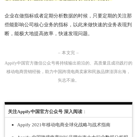
企业在做指标或者定期分析数据的时候，只要定期的关注那
些能影响公司核心业务的指标，以此来做快速的业务表现判
断，能极大地提高效率，快速发现问题。
– 本文完 –
Appify中国官方微信公众号将持续输
出
前沿的、
高
质
量
且
成
功践
行
的
移
动
电商
营销
经验
，
助力中
国跨境
电
商
卖
家
和民
族
品牌
澎湃出海，
矢
志不渝
。
关注Appify中国官方公众号 深入阅读
：
Appify 2021年移动电商全球化战略与战术指南