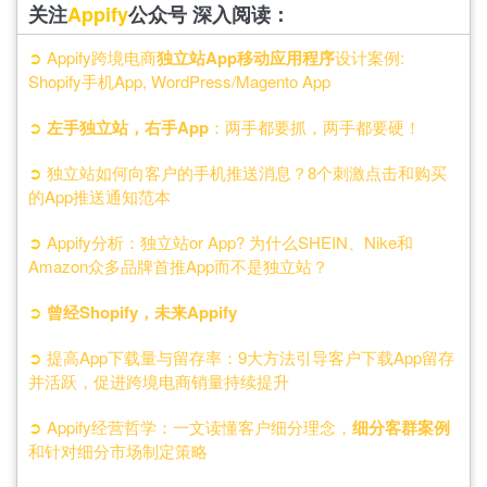
关注
Appify
公众号 深入阅读：
➲
Appify跨境电商
独立站App移动应用程序
设计案例:
Shopify手机App, WordPress/Magento App
➲
左手独立站，右手App
：两手都要抓，两手都要硬！
➲
独立站如何向客户的手机推送消息？8个刺激点击和购买
的App推送通知范本
➲
Appify分析：独立站or App? 为什么SHEIN、Nike和
Amazon众多品牌首推App而不是独立站？
➲
曾经Shopify，未来Appify
➲
提高App下载量与留存率：9大方法引导客户下载App留存
并活跃，促进跨境电商销量持续提升
➲
Appify经营哲学：一文读懂客户细分理念，
细分客群案例
和针对细分市场制定策略